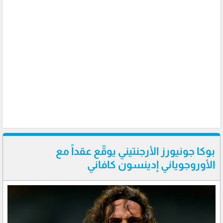
بوكا جونيورز الأرجنتيني يوقّع عقداً مع
الأوروجوياني إدينسون كافاني