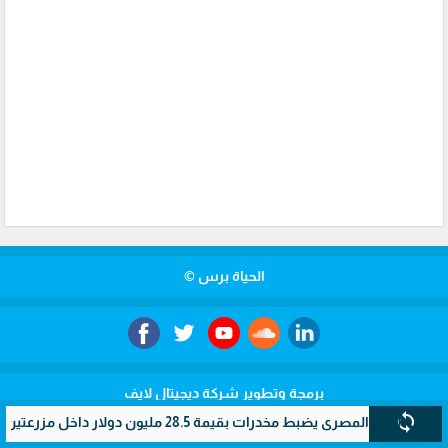
الحياة برس ©
برمجة وتطوير شركة ديجيتال لايف
sync
لمصري يضبط مخدرات بقيمة 28.5 مليون دولار داخل مزرعتين سريتين بالإسماعيلية