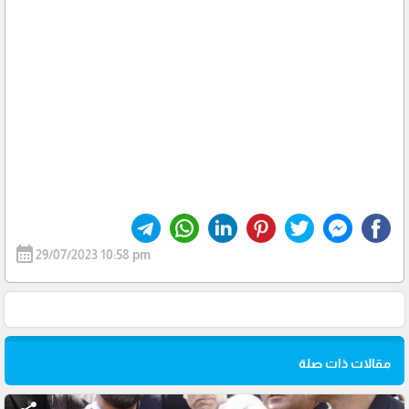
calendar_month
29/07/2023 10:58 pm
مقالات ذات صلة