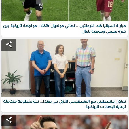
مباراة اسبانيا ضد الارجنتين .. نهائي مونديال 2026.. مواجهة تاريخية بين
خبرة ميسي وموهبة يامال
share
تعاون فلسطيني مع المستشفى التركي في صيدا... نحو منظومة متكاملة
لرعاية الإصابات الرياضية
share