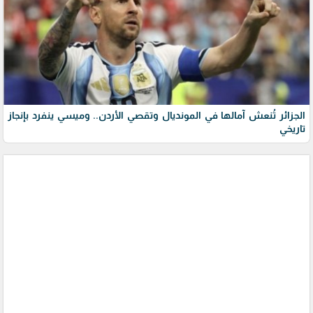
الجزائر تُنعش آمالها في المونديال وتقصي الأردن.. وميسي ينفرد بإنجاز
تاريخي