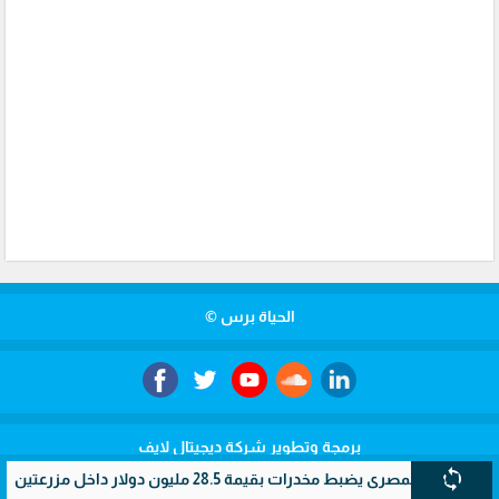
الحياة برس ©
برمجة وتطوير شركة ديجيتال لايف
sync
ي يضبط مخدرات بقيمة 28.5 مليون دولار داخل مزرعتين سريتين بالإسماعيلية