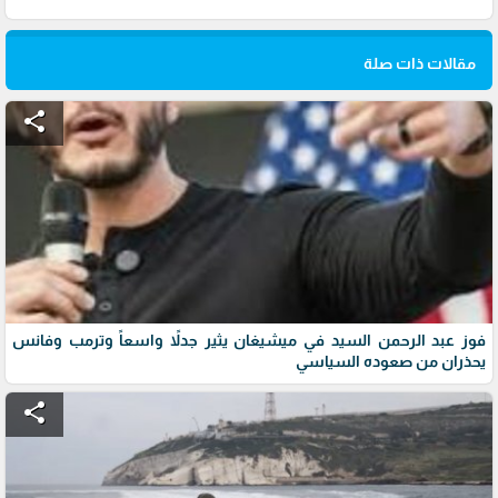
مقالات ذات صلة
share
فوز عبد الرحمن السيد في ميشيغان يثير جدلاً واسعاً وترمب وفانس
يحذران من صعوده السياسي
share