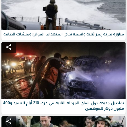
مناورة بحرية إسرائيلية واسعة تحاكي استهداف الموانئ ومنشآت الطاقة
share
تفاصيل جديدة حول اتفاق المرحلة الثانية في غزة: 210 أيام للتنفيذ و400
مليون دولار للموظفين
share