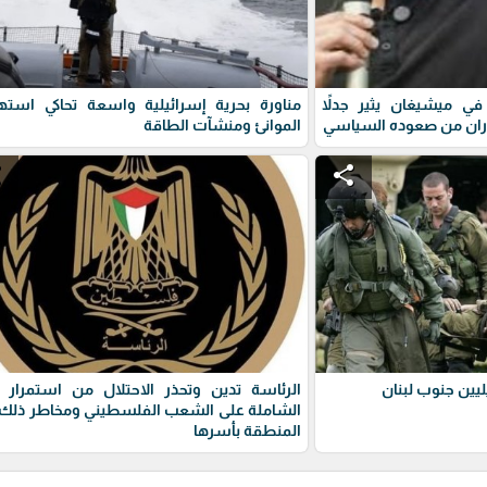
ي ميشيغان يثير جدلاً
مناورة بحرية إسرائيلية واسعة تحاكي استه
ران من صعوده السياسي
الموانئ ومنشآت الطاقة
e
share
يين جنوب لبنان
الرئاسة تدين وتحذر الاحتلال من استمرار 
الشاملة على الشعب الفلسطيني ومخاطر ذلك 
المنطقة بأسرها