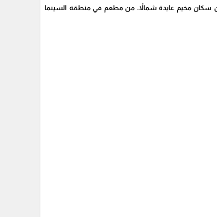
 بأن قوة خاصة متنكرة بزي مدني اختطفت الشاب تامر رامي حماد "20 عاماً" من سكان مخيم عايدة شمالاً، من مطعم في منطقة السينما