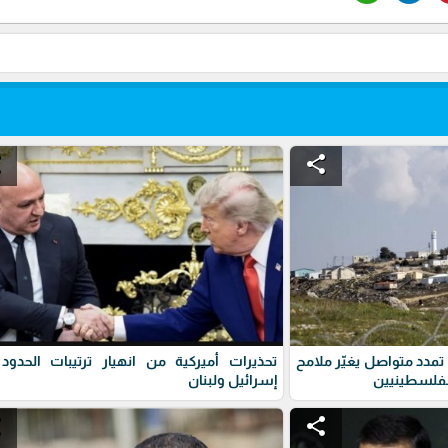
e
share
تمدد متواصل يغيّر ملامح
تحذيرات أميركية من انهيار ترتيبات الحدود
الفلسطينيين
إسرائيل ولبنان
e
share