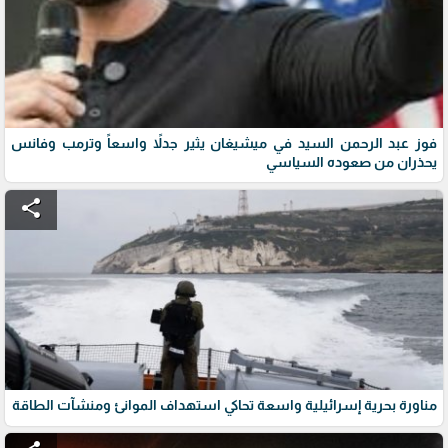
فوز عبد الرحمن السيد في ميشيغان يثير جدلاً واسعاً وترمب وفانس
يحذران من صعوده السياسي
share
مناورة بحرية إسرائيلية واسعة تحاكي استهداف الموانئ ومنشآت الطاقة