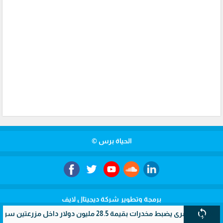
الحياة برس ©
برمجة وتطوير شركة ديجيتال لايف
sync
خدرات بقيمة 28.5 مليون دولار داخل مزرعتين سريتين بالإسماعيلية