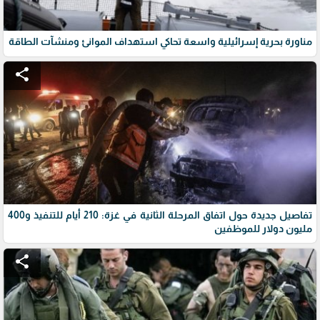
مناورة بحرية إسرائيلية واسعة تحاكي استهداف الموانئ ومنشآت الطاقة
share
تفاصيل جديدة حول اتفاق المرحلة الثانية في غزة: 210 أيام للتنفيذ و400
مليون دولار للموظفين
share