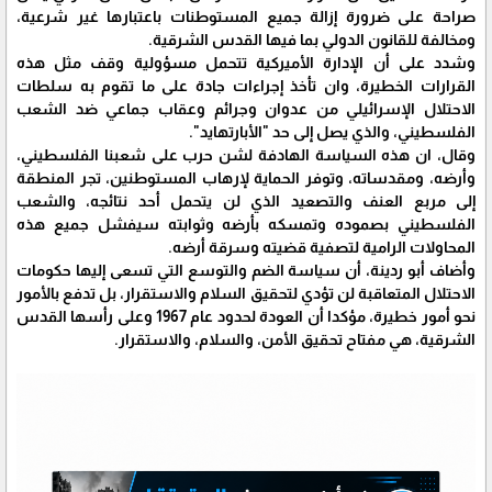
صراحة على ضرورة إزالة جميع المستوطنات باعتبارها غير شرعية،
ومخالفة للقانون الدولي بما فيها القدس الشرقية.
وشدد على أن الإدارة الأميركية تتحمل مسؤولية وقف مثل هذه
القرارات الخطيرة، وان تأخذ إجراءات جادة على ما تقوم به سلطات
الاحتلال الإسرائيلي من عدوان وجرائم وعقاب جماعي ضد الشعب
الفلسطيني، والذي يصل إلى حد "الأبارتهايد".
وقال، ان هذه السياسة الهادفة لشن حرب على شعبنا الفلسطيني،
وأرضه، ومقدساته، وتوفر الحماية لإرهاب المستوطنين، تجر المنطقة
إلى مربع العنف والتصعيد الذي لن يتحمل أحد نتائجه، والشعب
الفلسطيني بصموده وتمسكه بأرضه وثوابته سيفشل جميع هذه
المحاولات الرامية لتصفية قضيته وسرقة أرضه.
وأضاف أبو ردينة، أن سياسة الضم والتوسع التي تسعى إليها حكومات
الاحتلال المتعاقبة لن تؤدي لتحقيق السلام والاستقرار، بل تدفع بالأمور
نحو أمور خطيرة، مؤكدا أن العودة لحدود عام 1967 وعلى رأسها القدس
الشرقية، هي مفتاح تحقيق الأمن، والسلام، والاستقرار.