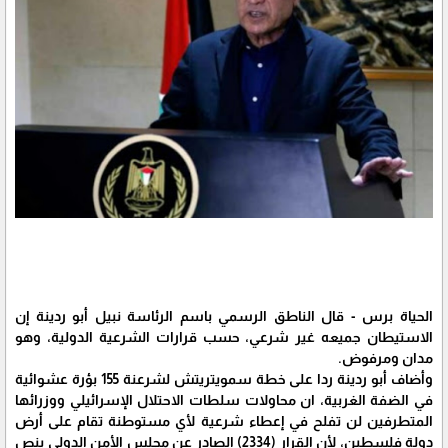
الحياة برس - قال الناطق الرسمي باسم الرئاسة نبيل أبو ردينة إن
الاستيطان جميعه غير شرعي، حسب قرارات الشرعية الدولية، وهو
مدان ومرفوض.
وأضاف أبو ردينة ردا على خطة سمويتريتش لشرعنة 155 بؤرة عشوائية
في الضفة الغربية، ان محاولات سلطات الاحتلال الإسرائيلي ووزرائها
المتطرفين لن تفلح في إعطاء شرعية لأي مستوطنة تقام على أرض
دولة فلسطين، لأن القرار (2334) الصادر عن مجلس الأمن الدولي ينص