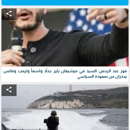
share
فوز عبد الرحمن السيد في ميشيغان يثير جدلاً واسعاً وترمب وفانس
يحذران من صعوده السياسي
share