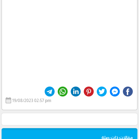
calendar_month
19/08/2023 02:57 pm
مقالات ذات صلة