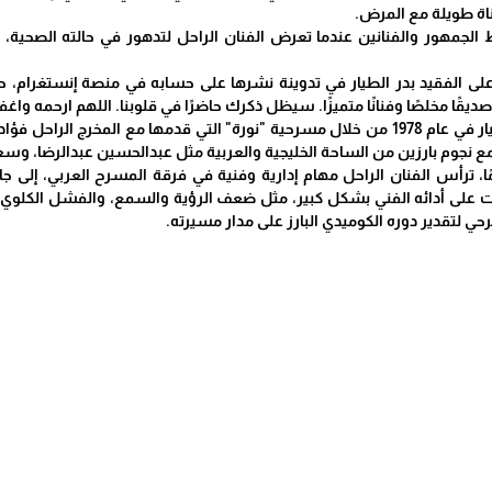
الجمهور والفنانين عندما تعرض الفنان الراحل لتدهور في حالته الصحية،
ى الفقيد بدر الطيار في تدوينة نشرها على حسابه في منصة إنستغرام، حيث ق
يقًا مخلصًا وفنانًا متميزًا. سيظل ذكرك حاضرًا في قلوبنا. اللهم ارحمه واغفر
بدأ مشوار الفنان بدر الطيار في عام 1978 من خلال مسرحية "نورة" التي قدمها مع
نجوم بارزين من الساحة الخليجية والعربية مثل عبدالحسين عبدالرضا، وسعد
مدى أكثر من 40 عامًا، ترأس الفنان الراحل مهام إدارية وفنية في فرقة المسرح العر
على أدائه الفني بشكل كبير، مثل ضعف الرؤية والسمع، والفشل الكلوي، مم
 لتقدير دوره الكوميدي البارز على مدار مسيرته.