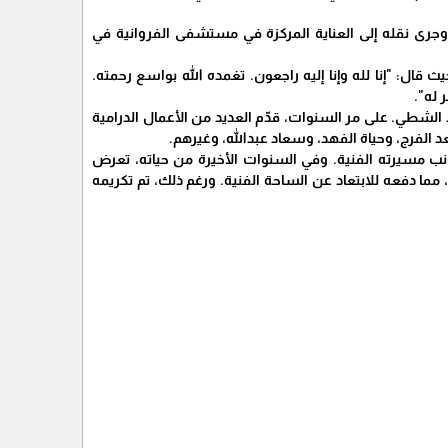
 وجرى نقله إلى العناية المركزة في مستشفى الفروانية في
ال: "إنا لله وإنا إليه راجعون. تغمده الله بواسع رحمته.
 له".
 المخرج الراحل فؤاد الشطي. على مر السنوات، قدّم العديد من الأعمال الدرامية
 الفرج، وحياة الفهد، وسعاد عبدالله، وغيرهم.
بي، إلى جانب مسيرته الفنية. وفي السنوات الأخيرة من حياته، تعرض
ا دفعه للابتعاد عن الساحة الفنية. ورغم ذلك، تم تكريمه