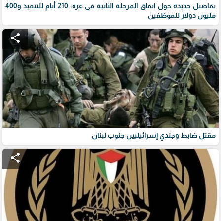
تفاصيل جديدة حول اتفاق المرحلة الثانية في غزة: 210 أيام للتنفيذ و400
مليون دولار للموظفين
share
مقتل ضابط وجندي إسرائيليين جنوب لبنان
share