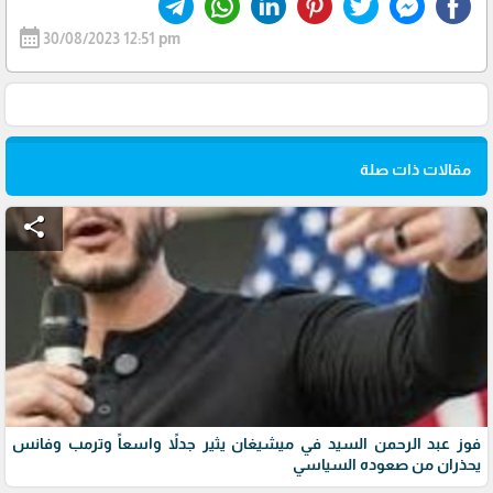
calendar_month
30/08/2023 12:51 pm
مقالات ذات صلة
share
فوز عبد الرحمن السيد في ميشيغان يثير جدلاً واسعاً وترمب وفانس
يحذران من صعوده السياسي