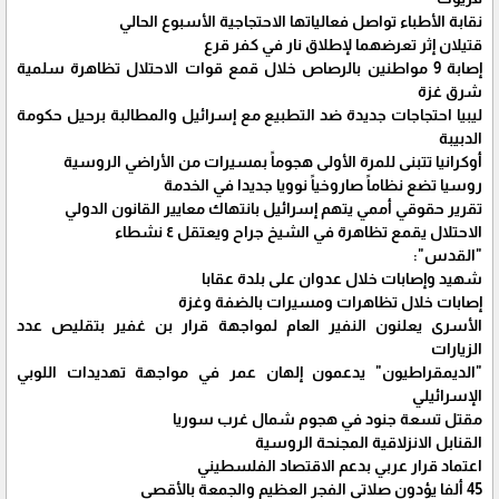
نقابة الأطباء تواصل فعالياتها الاحتجاجية الأسبوع الحالي
قتيلان إثر تعرضهما لإطلاق نار في كفر قرع
إصابة 9 مواطنين بالرصاص خلال قمع قوات الاحتلال تظاهرة سلمية
شرق غزة
ليبيا احتجاجات جديدة ضد التطبيع مع إسرائيل والمطالبة برحيل حكومة
الدبيبة
أوكرانيا تتبنى للمرة الأولى هجوماً بمسيرات من الأراضي الروسية
روسيا تضع نظاماً صاروخياً نوويا جديدا في الخدمة
تقرير حقوقي أممي يتهم إسرائيل بانتهاك معايير القانون الدولي
الاحتلال يقمع تظاهرة في الشيخ جراح ويعتقل ٤ نشطاء
"القدس":
شهيد وإصابات خلال عدوان على بلدة عقابا
إصابات خلال تظاهرات ومسيرات بالضفة وغزة
الأسرى يعلنون النفير العام لمواجهة قرار بن غفير بتقليص عدد
الزيارات
"الديمقراطيون" يدعمون إلهان عمر في مواجهة تهديدات اللوبي
الإسرائيلي
مقتل تسعة جنود في هجوم شمال غرب سوريا
القنابل الانزلاقية المجنحة الروسية
اعتماد قرار عربي بدعم الاقتصاد الفلسطيني
45 ألفا يؤدون صلاتي الفجر العظيم والجمعة بالأقصى