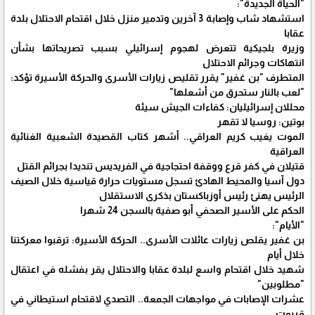
"الحياة الجديدة":
استشهاد شاب وإصابة 3 آخرين وتدمير منزل خلال اقتحام الاحتلال بلدة
عقابا
وزيرة بلجيكية تتعرض لهجوم إسرائيلي بسبب تصريحاتها بشأن
انتهاكات وجرائم الاحتلال
المتطرف "بن غفير" يقرر تقليص زيارات الأسرى والحركة الأسيرة تؤكد:
"لعب بالنار ستحرق من أشعلها"
محللان إسرائيليان: كفاءات الجيش سيئة
بوتين: روسيا لا تقهر
الموت يغيب كريم العراقي.. أشهر كتاب القصيدة الشعبية الغنائية
العراقية
قتيلان في كفر قرع ووقفة احتجاجية في الفريديس تنديدا بجرائم القتل
دول آسيا والمحيط الهادئ تسجل مستويات حرارة قياسية خلال الصيف
الرئيس يهنئ رئيس أوزباكستان بذكرى الاستقلال
الحكم على الأسير الصحفي أبو صفية بالسجن 24 شهرا
"الأيام":
بن غفير يقلص زيارات عائلات الأسرى.. الحركة الأسيرة: ترقبوا معركتنا
خلال أيام
شهيد خلال اقتحام واسع لبلدة عقابا والاحتلال يقر بفشله في اعتقال
"مطلوبين"
عشرات الإصابات في مواجهات الجمعة.. التصدي لاقتحام استيطاني في
قريوت