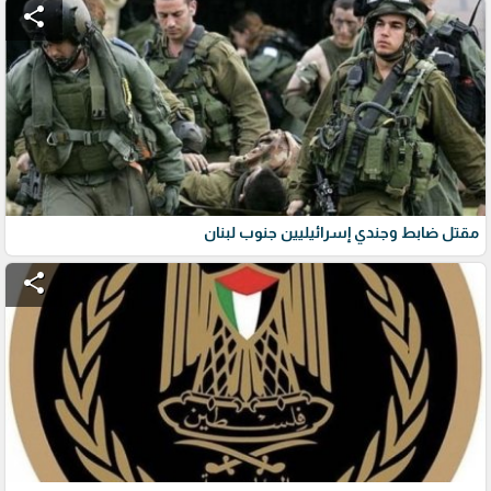
share
مقتل ضابط وجندي إسرائيليين جنوب لبنان
share