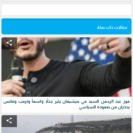
مقالات ذات صلة
share
فوز عبد الرحمن السيد في ميشيغان يثير جدلاً واسعاً وترمب وفانس
يحذران من صعوده السياسي
share