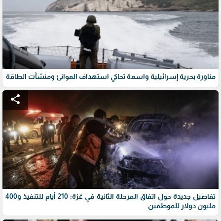
مناورة بحرية إسرائيلية واسعة تحاكي استهداف الموانئ ومنشآت الطاقة
share
تفاصيل جديدة حول اتفاق المرحلة الثانية في غزة: 210 أيام للتنفيذ و400
مليون دولار للموظفين