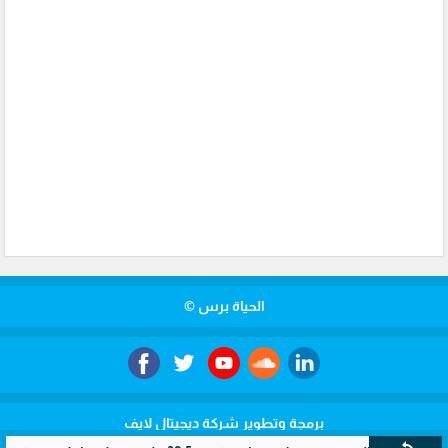
الحياة برس ©
برمجة وتطوير شركة ديجيتال لايف