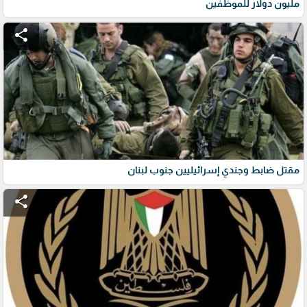
مليون دولار للموظفين
share
مقتل ضابط وجندي إسرائيليين جنوب لبنان
share