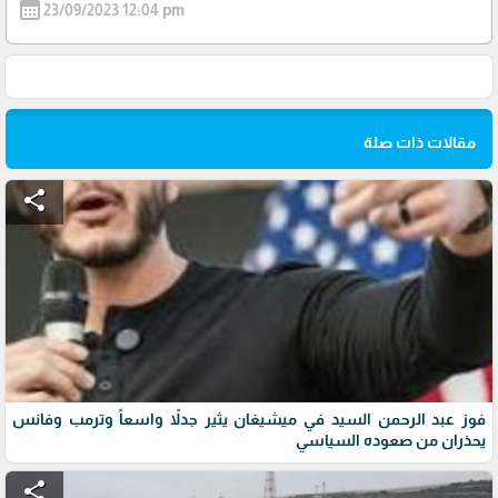
calendar_month
23/09/2023 12:04 pm
مقالات ذات صلة
share
فوز عبد الرحمن السيد في ميشيغان يثير جدلاً واسعاً وترمب وفانس
يحذران من صعوده السياسي
share