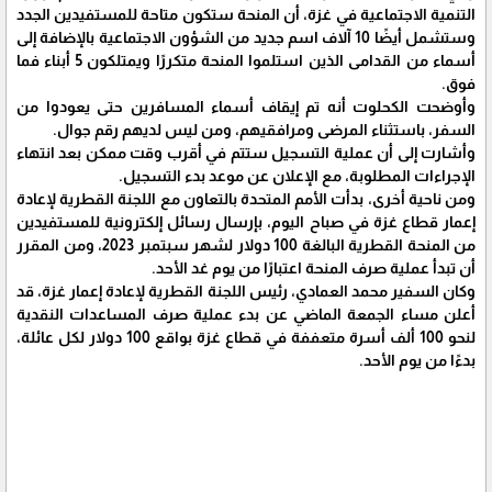
التنمية الاجتماعية في غزة، أن المنحة ستكون متاحة للمستفيدين الجدد
وستشمل أيضًا 10 آلاف اسم جديد من الشؤون الاجتماعية بالإضافة إلى
أسماء من القدامى الذين استلموا المنحة متكررًا ويمتلكون 5 أبناء فما
فوق.
وأوضحت الكحلوت أنه تم إيقاف أسماء المسافرين حتى يعودوا من
السفر، باستثناء المرضى ومرافقيهم، ومن ليس لديهم رقم جوال.
وأشارت إلى أن عملية التسجيل ستتم في أقرب وقت ممكن بعد انتهاء
الإجراءات المطلوبة، مع الإعلان عن موعد بدء التسجيل.
ومن ناحية أخرى، بدأت الأمم المتحدة بالتعاون مع اللجنة القطرية لإعادة
إعمار قطاع غزة في صباح اليوم، بإرسال رسائل إلكترونية للمستفيدين
من المنحة القطرية البالغة 100 دولار لشهر سبتمبر 2023، ومن المقرر
أن تبدأ عملية صرف المنحة اعتبارًا من يوم غد الأحد.
وكان السفير محمد العمادي، رئيس اللجنة القطرية لإعادة إعمار غزة، قد
أعلن مساء الجمعة الماضي عن بدء عملية صرف المساعدات النقدية
لنحو 100 ألف أسرة متعففة في قطاع غزة بواقع 100 دولار لكل عائلة،
بدءًا من يوم الأحد.