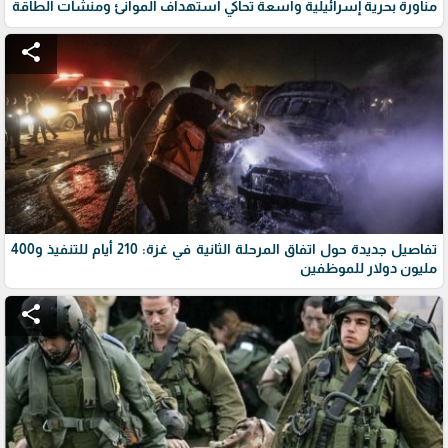
مناورة بحرية إسرائيلية واسعة تحاكي استهداف الموانئ ومنشآت الطاقة
share
تفاصيل جديدة حول اتفاق المرحلة الثانية في غزة: 210 أيام للتنفيذ و400
مليون دولار للموظفين
share