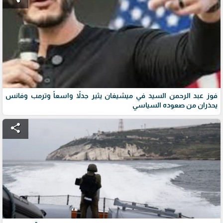
فوز عبد الرحمن السيد في ميشيغان يثير جدلاً واسعاً وترمب وفانس
يحذران من صعوده السياسي
share