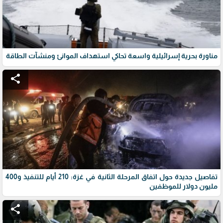
مناورة بحرية إسرائيلية واسعة تحاكي استهداف الموانئ ومنشآت الطاقة
share
تفاصيل جديدة حول اتفاق المرحلة الثانية في غزة: 210 أيام للتنفيذ و400
مليون دولار للموظفين
share