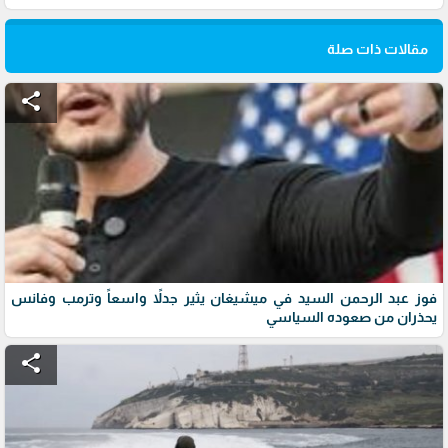
مقالات ذات صلة
share
فوز عبد الرحمن السيد في ميشيغان يثير جدلاً واسعاً وترمب وفانس
يحذران من صعوده السياسي
share