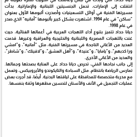
انتقلت إلى الإمارات، تحمل الجنسيتين اللبنانية والإماراتية. بدأت
مسيرتها الفنية في أوائل التسعينيات وأصدرت ألبومها الأول بعنوان
"ساكن" في عام 1994. اشتهرت بشكل كبير بألبومها "أمانيه" الذي صدر
في عام 1998.
ديانا حداد تتميز بتنوع أداء اللهجات العربية في أعمالها الغنائية، حيث
غنت باللهجات المصرية واللبنانية والخليجية والعراقية وغيرها. قدمت
العديد من الأغاني الناجحة في مسيرتها الفنية، مثل "أمانيه"، و"امشي
ورا كدبهم"، و"يامايا"، و"عنيدة"، و"أهل العشق"، و"لاقيتك"، و"شاطر"،
والعديد من الأغاني الأخرى.
إلى جانب نجاحها الفني، تحرص ديانا حداد على العناية بصحتها وجمالها.
تمارس الرياضة بانتظام، مثل السباحة والتايكوندو والأيروبيكس، وتعمل
مع مدربة متخصصة للمحافظة على لياقتها البدنية. أيضًا، قد أجرت بعض
عمليات التجميل في الأنف والأسنان لتحسين مظهرها وثقة بنفسها.