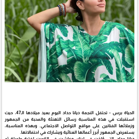
الحياة برس - تحتفل النجمة ديانا حداد اليوم بعيد ميلادها الـ47، حيث
استقبلت في هذه المناسبة رسائل التهنئة والمحبة من الجمهور
وزملائها الفنانين على مواقع التواصل الاجتماعي. وبهذه المناسبة،
يستعرض الجمهور أبرز أعمالها الغنائية ويشارك في احتفالاتها.
ديانا حداد، التي وُلِدَت في لبنان وعاشت في الكويت لفترة طويلة ثم