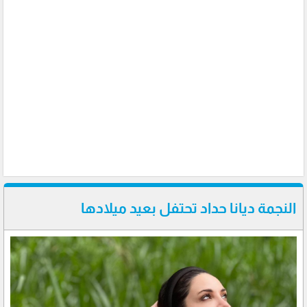
النجمة ديانا حداد تحتفل بعيد ميلادها