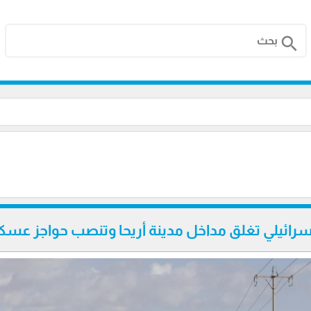
search
إسرائيلي تغلق مداخل مدينة أريحا وتنصب حواجز عسك