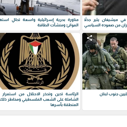
ي ميشيغان يثير جدلاً
مناورة بحرية إسرائيلية واسعة تحاكي استه
ران من صعوده السياسي
الموانئ ومنشآت الطاقة
e
share
يين جنوب لبنان
الرئاسة تدين وتحذر الاحتلال من استمرار 
الشاملة على الشعب الفلسطيني ومخاطر ذلك 
المنطقة بأسرها