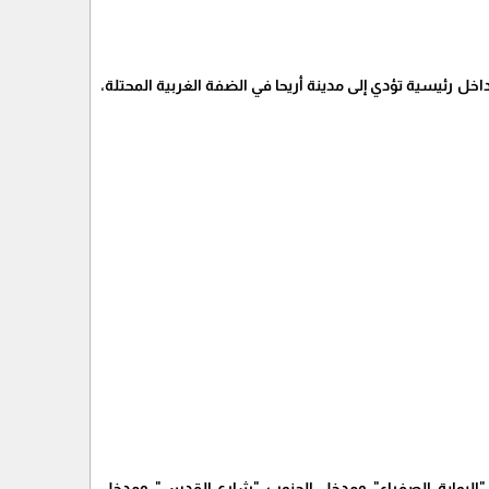
ل رئيسية تؤدي إلى مدينة أريحا في الضفة الغربية المحتلة،
 "البوابة الصفراء" ومدخل الجنوب "شارع القدس" ومدخل