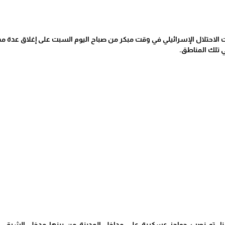
الاحتلال الإسرائيلي في وقت مبكر من صباح اليوم السبت على إغلاق عدة مداخ
تلك المناطق.
سلنا، تم نصب حواجز عسكرية على مداخل المدينة من بينها مدخل الشرقي