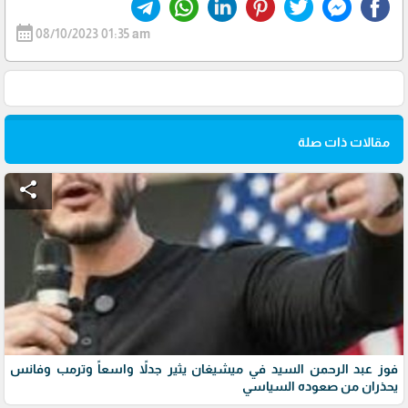
calendar_month
08/10/2023 01:35 am
مقالات ذات صلة
share
فوز عبد الرحمن السيد في ميشيغان يثير جدلاً واسعاً وترمب وفانس
يحذران من صعوده السياسي