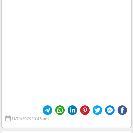
calendar_month
11/10/2023 10:46 am