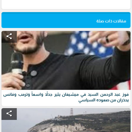
مقالات ذات صلة
share
فوز عبد الرحمن السيد في ميشيغان يثير جدلاً واسعاً وترمب وفانس
يحذران من صعوده السياسي
share