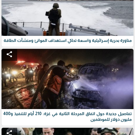
مناورة بحرية إسرائيلية واسعة تحاكي استهداف الموانئ ومنشآت الطاقة
share
تفاصيل جديدة حول اتفاق المرحلة الثانية في غزة: 210 أيام للتنفيذ و400
مليون دولار للموظفين
share