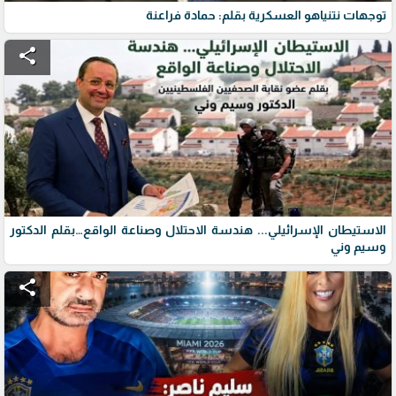
توجهات نتنياهو العسكرية بقلم: حمادة فراعنة
share
الاستيطان الإسرائيلي... هندسة الاحتلال وصناعة الواقع…بقلم الدكتور
وسيم وني
share