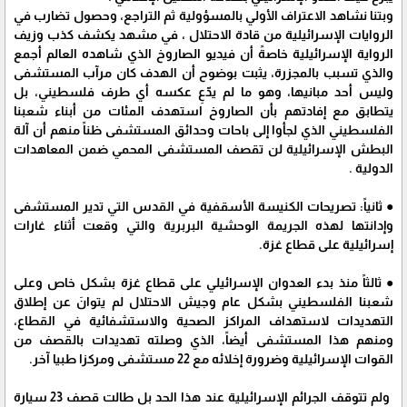
وبتنا نشاهد الاعتراف الأولي بالمسؤولية ثم التراجع، وحصول تضارب في
الروايات الإسرائيلية من قادة الاحتلال ، في مشهد يكشف كذب وزيف
الرواية الإسرائيلية خاصةً أن فيديو الصاروخ الذي شاهده العالم أجمع
والذي تسبب بالمجزرة، يثبت بوضوح أن الهدف كان مرآب المستشفى
وليس أحد مبانيها، وهو ما لم يدّعِ عكسه أي طرف فلسطيني، بل
يتطابق مع إفادتهم بأن الصاروخ استهدف المئات من أبناء شعبنا
الفلسطيني الذي لجأوا إلى باحات وحدائق المستشفى ظناً منهم أن آلة
البطش الإسرائيلية لن تقصف المستشفى المحمي ضمن المعاهدات
الدولية .
● ثانياً: تصريحات الكنيسة الأسقفية في القدس التي تدير المستشفى
وإدانتها لهذه الجريمة الوحشية البربرية والتي وقعت أثناء غارات
إسرائيلية على قطاع غزة.
● ثالثاً منذ بدء العدوان الإسرائيلي على قطاع غزة بشكل خاص وعلى
شعبنا الفلسطيني بشكل عام وجيش الاحتلال لم يتوانَ عن إطلاق
التهديدات لاستهداف المراكز الصحية والاستشفائية في القطاع،
ومنهم هذا المستشفى أيضاً، الذي وصلته تهديدات بالقصف من
القوات الإسرائيلية وضرورة إخلائه مع 22 مستشفى ومركزا طبيا آخر.
ولم تتوقف الجرائم الإسرائيلية عند هذا الحد بل طالت قصف 23 سيارة