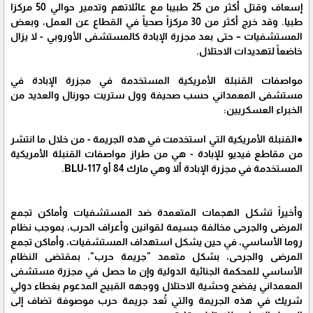
إسعاف وقتل أكثر من 25 طبيبا مع عائلاتهم وتدمير حوالي 50 مركزا
طبيا. وقد خرج أكثر من 30 مركزاً صحياً في القطاع عن العمل، وبعض
المستشفيات – حتى بعد مجزرة الإبادة كالمستشفى الأوروبي - لا يزال
خاضعاً لتهديدات الاحتلال.
مواصفات القنبلة الأمريكية المستخدمة في مجزرة الإبادة في
مستشفى المعمداني حسب صحيفة وول ستريت جورنال والعديد من
الخبراء العسكريين:
●القنبلة الأمريكية التي استخدمت في هذه الجريمة - من خلال ما انتشر
من مقاطع فيديو للإبادة - هي من طراز مواصفات القنبلة الأمريكية
المستخدمة في مجزرة الإبادة ألا وهي مارك 84 أو BLU-117.
وأخيراً تشكل الهجمات المتعمدة ضد المستشفيات وأماكن تجمع
المرضى والجرحى مخالفة جسيمة لقوانين وأعراف الحرب، بموجب نظام
روما الأساسي، في حين يشكل استهداف المستشفيات، وأماكن تجمع
المرضى والجرحى، بشكل متعمد "جريمة حرب"، بمقتضى النظام
الأساسي للمحكمة الجنائية الدولية وإن ما حصل في مجزرة مستشفى
المعمداني يفضح وحشية الاحتلال ووجهه القبيح المدعوم بغطاء دولي
شريك في هذه الجريمة والتي تُعد جريمة حرب موصوفة تضاف إلى