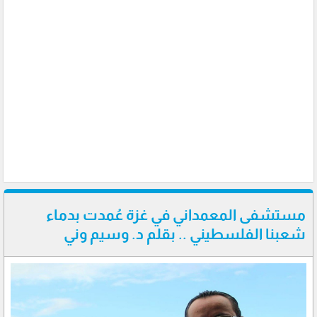
مستشفى المعمداني في غزة عُمدت بدماء
شعبنا الفلسطيني .. بقلم د. وسيم وني