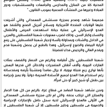
المدنية كلا من المنازل والمدارس والجامعات والمستشفيات ودور
العبادة وغيرها من المنشآت المحمية بموجب القانون."
فجميعنا شاهد وصدم بمجزرة مستشفى المعمداني والتي أشرفت
عليها الولايات المتحدة الأمريكية وبسلاح أمريكي الصنع والمُنفذ هو
العدو الإسرائيلي في عملية جبانة استهدفت المرضى والأطفال
والنساء وكبار السن، وذلك لضرب معنويات شعبنا الفلسطيني والعربي
في الداخل والشتات وبمحاولة يائسة لإجبار شعبنا الفلسطيني على رفع
الراية البيضاء والخنوع لإسرائيل، وهذا بالطبع لن يحصل وشعبنا قدم
ويقدم الغالي والرخيص فداء لقضيتنا.
شعبنا الفلسطيني بكل أطيافه وبالرغم من الحصار والقصف بمئات
الغارات الجوية، وآلاف أطنان المتفجرات والذخائر، التي قدرها البعض
بأنها توازي ربع قنبلة نووية، لا يزال صامداً ومتشبثاً بأرضه ومقدساته
رغم استخدام هذا العدو لجميع الأسلحة المحرمة دولياً، ولا يميز بإجرامه
بين طفل أو شيخ كبير أو حتى امرأة.
ونحن نشاهد شعبنا الصامد في قطاع غزة، بالرغم من كل هذا الدمار
والمجازر التي ترتكب بحقه، والتي لم تكن مجزرة مستشفى المعمداني
هي الأولى فالعدو الإسرائيلي لديه سجل حافل بالإنجازات الإجرامية
والدموية في فلسطين وخارج فلسطين، إلا أن شعبنا الفلسطيني لا