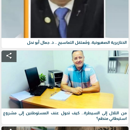
الخنازيرية الصهيونية، ومُعتقل التماسيح .. د. جمال أبو نحل
share
من التلال إلى السيطرة.. كيف تحول عنف المستوطنين إلى مشروع
استيطاني منظم؟