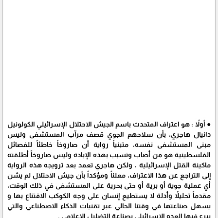
● أولاً : هو اعتراف المتحدث باسم الجيش الاحتلال الإسرائيلي الكولونيل
دانيال هاجري، بأن سلاحهم الجوي قصف مرآب المستشفى وليس
مبنى المستشفى نفسه، متبنياً رواية أن صاروخاً خاطئاً للفصائل
الفلسطينية هو من أصاب وتسبب بهذه الإبادة وليس صاروخاً أطلقته
ماكينة القتل الإسرائيلية ، ولكن هاجري تعمد بعد ترويجه هذه الرواية
إلى التراجع عن هذا الاعتراف، معلناً ومؤكداً بأن جيش الاحتلال لم يشن
أي عملية جوية أو برية أو حتى بحرية على المستشفى في ذلك الوقت،
مقدماً تحليلاً وأدلة لا يستطيع إنسان على وجه الكوكب الاقتناع بها و
يسهل صناعتها في وقتنا الحالي عبر تقنيات الذكاء الاصطناعي والتي
يبرع فيها العدو الإسرائيلي بصناعة التضليل الإعلامي .