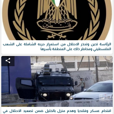
الرئاسة تدين وتحذر الاحتلال من استمرار حربه الشاملة على الشعب
الفلسطيني ومخاطر ذلك على المنطقة بأسرها
share
اقتحام عسكر وقلنديا وهدم منزل بالخليل ضمن تصعيد الاحتلال في