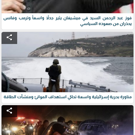
فوز عبد الرحمن السيد في ميشيغان يثير جدلاً واسعاً وترمب وفانس
يحذران من صعوده السياسي
share
مناورة بحرية إسرائيلية واسعة تحاكي استهداف الموانئ ومنشآت الطاقة
share