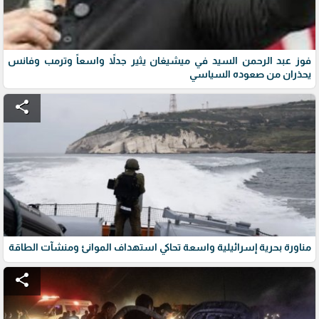
فوز عبد الرحمن السيد في ميشيغان يثير جدلاً واسعاً وترمب وفانس
يحذران من صعوده السياسي
share
مناورة بحرية إسرائيلية واسعة تحاكي استهداف الموانئ ومنشآت الطاقة
share