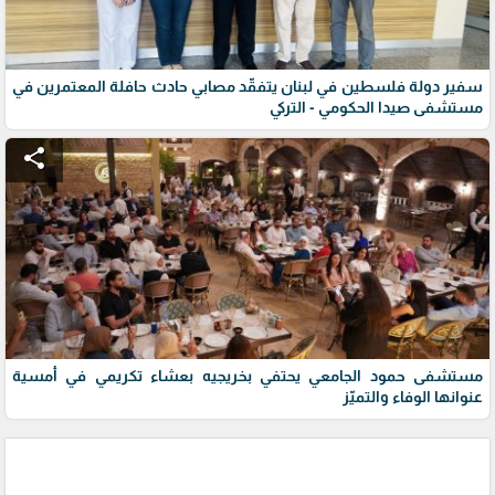
سفير دولة فلسطين في لبنان يتفقّد مصابي حادث حافلة المعتمرين في
مستشفى صيدا الحكومي - التركي
share
مستشفى حمود الجامعي يحتفي بخريجيه بعشاء تكريمي في أمسية
عنوانها الوفاء والتميّز