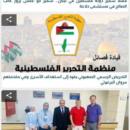
ممثلاً سفير دولة فلسطين في لبنان… سمير أبو عفش يزور غالب
الصالح في مستشفى دلاعة
share
التحريض الرسمي الصهيوني يقود إلى استهداف الأسرى وفي مقدمتهم
مروان البرغوثي
share