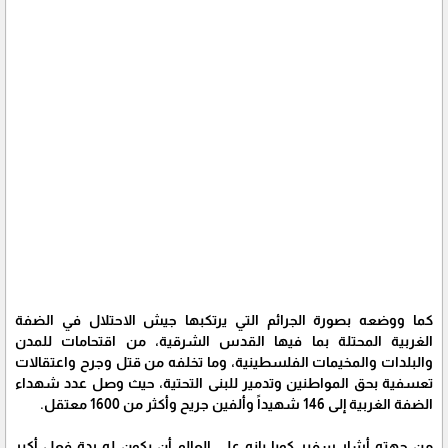
كما ووضعه بصورة الجرائم التي يرتكبها جيش الاحتلال في الضفة
الغربية المحتلة بما فيها القدس الشرقية، من اقتحامات للمدن
والبلدات والمخيمات الفلسطينية، وما تخلفه من قتل وجرح واعتقالات
تعسفية بحق المواطنين وتدمير للبنى التحتية، حيث وصل عدد شهداء
الضفة الغربية إلى 146 شهيداً وألفين جريح وأكثر من 1600 معتقل.
من جهته أشار سفير كوبا بانه على العالم أن يكون له ردة فعل أكبر