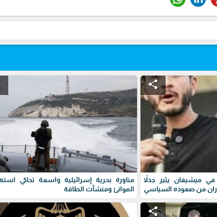
e
share
ي ميشيغان يثير جدلاً
مناورة بحرية إسرائيلية واسعة تحاكي استه
ران من صعوده السياسي
الموانئ ومنشآت الطاقة
e
share