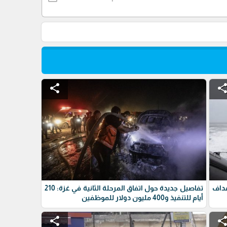
share
shar
داف
تفاصيل جديدة حول اتفاق المرحلة الثانية في غزة: 210
أيام للتنفيذ و400 مليون دولار للموظفين
share
shar