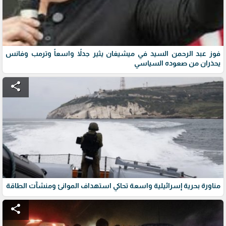
فوز عبد الرحمن السيد في ميشيغان يثير جدلاً واسعاً وترمب وفانس
يحذران من صعوده السياسي
share
مناورة بحرية إسرائيلية واسعة تحاكي استهداف الموانئ ومنشآت الطاقة
share