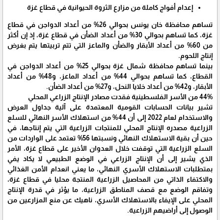
إعدام أفواج كاملة من مزارع الثروة الحيوانية في قطاع غزة
تساهم محافظة خان يونس بحوالي 26% من أعداد الدواجن في قطاع
غزة، كما تساهم بحوالي 30% من أعداد الضأن في قطاع غزة، إذ إن أكثر
من 60% من أعداد الأبقار والضأن والماعز التي تتم تربيتها يتم بغرض
إنتاج اللحوم.
بينما تساهم محافظة شمال غزة بحوالي 25% من أعداد الدواجن في
القطاع، كما تساهم بحوالي 44% من أعداد الماعز، و48% من أعداد
الأبقار، و42% من أعداد خلايا النحل، و27% من أعداد الضأن.
44% من الأسر الفلسطينية فقدت مصادر الإنتاج الزراعي المحلي
تشير بيانات الحسابات القومية المعتمدة على آلية جداول العرض
والاستخدام لعام 2022 إلى أن 44% من استهلاك الأسر النهائي للسلع
الزراعية مصدره الإنتاج المحلي للمنتجات الزراعية التي يتم إنتاجها، في
حين أن بقية الاستهلاك النهائي ونسبتها 56% تعتمد على الواردات من
السلع الزراعية التي توقفت خلال العدوان الأخير على قطاع غزة، الأمر
الذي يشير إلى أن الإنتاج الزراعي في الوضع الطبيعي لا يكاد يفي
بمتطلبات الاستهلاك الأسري النهائي، ما يعني انعدام الأمن الغذائي
والاكتفاء الذاتي من المحاصيل الزراعية المنتجة محليا في قطاع غزة،
وتفاقم الوضع مع قصف المناطق الزراعية، ما يؤثر في قدرة الإنتاج
المحلي على الإيفاء بالاستهلاك الأسري، ناهيك عن منع المزارعين من
الوصول إلى أراضيهم الزراعية.