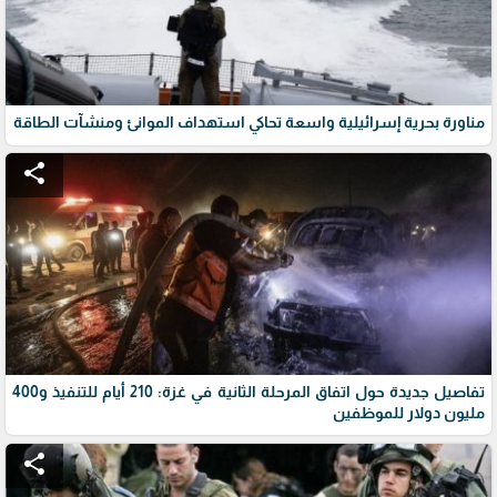
مناورة بحرية إسرائيلية واسعة تحاكي استهداف الموانئ ومنشآت الطاقة
share
تفاصيل جديدة حول اتفاق المرحلة الثانية في غزة: 210 أيام للتنفيذ و400
مليون دولار للموظفين
share