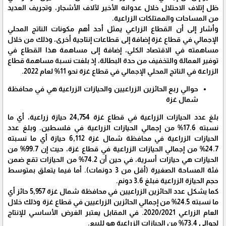
ظل إتلاف الاحتلال خلال عدوانه الأخير لآلاف الأشجار، وتجريف العديد
من المساحات والممتلكات الزراعية.
وأشار إلى أن القطاع الزراعي يمثل أحد أهم مكونات الناتج المحلي
الإجمالي في قطاع غزة إضافة إلى قطاعات إنتاجية أخرى، وذلك من خلال
مساهمته في الاقتصاد الكلي، إضافة إلى مساهمة هذا القطاع في
توفير العمالة والتخفيف من حدة البطالة، إذ بلغت نسبة مساهمة قطاع
الزراعة في الناتج المحلي الإجمالي في قطاع غزة نحو 11% لعام 2022.
حوالي ربع الحائزين الزراعيين والحيازات الزراعية هي في محافظة
شمال غزة
بلغ عدد الحيازات الزراعية في قطاع غزة 24,754 حيازة زراعية، أي ما
نسبته 17.6% من إجمالي الحيازات الزراعية في فلسطين. وبلغ عدد
الحيازات الزراعية في محافظة شمال غزة 6,112 حيازة أي ما نسبته
24.7% من إجمالي الحيازات الزراعية في قطاع غزة، حيث إن 99.7% من
الحيازات هي حيازات أسرية، في حين أن 74.2% من الحيازات تقع ضمن
فئة المساحة الصغيرة (أقل من 3 دونمات). أما فيما يتعلق بمتوسط
حجم الحيازة الزراعية فبلغ 3.6 دونم.
كما يشكل عدد الحائزين الزراعيين في محافظة شمال غزة 5,957 حائز أي
ما نسبته 24.5% من إجمالي الحائزين الزراعيين في قطاع غزة وذلك خلال
العام الزراعي 2020/2021. في المقابل يعتبر الغرض الأساسي للإنتاج
لحوالي 73.4% من الحيازات الزراعية هو للبيع.