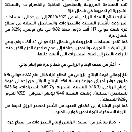
ثلث المساحة المزروعة بالمحاصيل الحقلية والخضراوات والبستنة
الشجرية تم تدميرها في شمال غزة
أشارت نتائج التعداد الزراعي لعامي 2020/2021 إلى أن إجمالي المساحات
المزروعة بأشجار البستنة والخضراوات والمحاصيل الحقلية في قطاع
غزة بلغت حوالي 117 ألف دونم، منها 32% في خان يونس، و29% في
شمال غزة.
كما تقدر المساحات المزروعة في شمال غزة حوالي 34 ألف دونم، وهي
التي تعرضت للتجريف والتدمير، إضافة إلى عدم صلاحية الجزء الأكبر منها
للزراعة بالنظر إلى كمية المتفجرات التي ألقيت عليها.
أكثر من نصف الإنتاج الزراعي في قطاع غزة هو إنتاج نباتي
بلغ إجمالي قيمة الإنتاج الزراعي في قطاع غزة خلال عام 2022 حوالي 575
مليون دولار أميركي موزعة بنسبة 54% للإنتاج النباتي من إجمالي قيمة
الإنتاج الزراعي: (16.7% للبستنة الشجرية، و69.7% للخضراوات، و13.6%
للمحاصيل الحقلية)، وبلغت النسبة 46% للإنتاج الحيواني: (52% للحوم،
و26% للسمك).
كما تجدر الإشارة إلى فقدان العديد من الأسر لمصدر الرزق لديها من
الثروة السمكية، نتيجة تدمير قوارب الصيد.
دمار مباشر في المصدر الرئيس لإنتاج الخضراوات في قطاع غزة