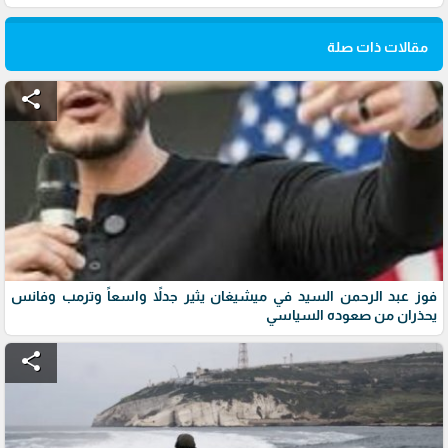
مقالات ذات صلة
share
فوز عبد الرحمن السيد في ميشيغان يثير جدلاً واسعاً وترمب وفانس
يحذران من صعوده السياسي
share