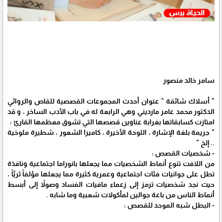
سامر خالد منصور
" أسلاك شائقة " عنوان أحدث المجموعات القصصية للقاص والروائي
الدكتور محمد عامر مارديني وهي الرابعة له في باب الأدب الساخر ، و قد
امتازت كسابقاتها بغرابة عناوين قصصها التي تشوق معظمها القارئ :
" جريمة بلغة الإشارة ، اللوحة الأخيرة ، كاميرا الشعور ، شطيرة ملوخية
.. إلخ "
- شخصيات القصص :
من اللافت تنوع أنماط الشخصيات مما يجعلها بانوراما اجتماعية ونافذة
تطل على جوانيات فئات اجتماعية وعمرية كثيرة مما يجعلها مؤلفاً ثريَّاً ،
حيث نجد شخصيات ترمز إلى زعماء مافيات الفساد وصولاً إلى أبسط
أنماط الناس من باعة جوالين لمأكولات شعبية وما شابه .
- البطل شبه الموحد للقصص :