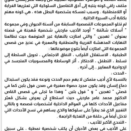
مثقف راقي كونه ينتبه إلى أدق التفاصيل السلوكية التي تعتريها الغرابة
أو اللامنطقية . وسبب تمسكه بشخصية البطل هذه ، هي كونه مهتم
بكتابة أدب السيرة الذاتية .
لم تخلو المجموعات القصصية السابقة من أنسنة الحيوان وفي مجموعة
" أسلاك شائقة " أوجد الأديب مارديني شخصية مُهجنة في قصته
بعنوان " تهجين " والتي امتازت بالنهاية غير المتوقعة حيث تطالعنا
النهايات المدهشة الغريبة والمنطقية والمعبرة في عديدٍ من قصص
المجموعة التي امتازت أيضاً بتنوع موضوعاتها :
الطبقية ، الاستغلال المُركب ، النفاق الاجتماعي ، تحويل السلطة إلى
تسلط ، التطفل ، الاحتكار ، أثر الوساطة والمحسوبيات المتجسد في
ازدواجية المعايير .. إلى آخره .
- الحدث :
بالنسبة لأي أديب متمكن لا يهم حجم الحدث ونوعه فقد يكون استبدال
دماغ إنسان وقد يكون مجرد حصوة صغيرة في صحن فول بلبن كما في
قصتي " تهجين " و " فول بلبن " وهذا ما تجلى في قصص القاص
الدكتور محمد عامر مارديني حيث استطاع أن يعرض بشكل مُعبّر
مفاعيل الأحداث كلها في العوالم الداخلية لشخصيات قصصه و بالتالي
التغيير الذي قد يطرأ على سلوكها والذي يساهم في نسج الأحداث التي
تدخل أيضاً في حلقة من التغذية الراجعة .
- التحدي الأكبر للأديب :
على الأديب في بعض الأحيان أن يكتب شخصية نمطية ، على سبيل