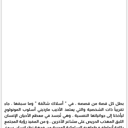
بطل كل قصة من قصصه ، في " أسلاك شائقة " وما سبقها ، جاء
تقريباً ذات الشخصية والتي يعتمد الأديب مارديني أسلوب المونولوج
ليأخذنا إلى جوانياتها النفسية ، وهي تُجسد في معظم الأحيان الإنسان
اللبق المهذب الحريص على مشاعر الآخرين ، و من المفيد رؤية المجتمع
بكافة أنماطه و ظواهره السلوكية العجيبة من وجهة نظر إنسان سوي