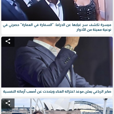
ميسرة تكشف سر غيابها عن الدراما: "السفارة في العمارة" حصرني في
نوعية معينة من الأدوار
share
صابر الرباعي يعلن موعد اعتزاله الغناء ويتحدث عن أصعب أزماته النفسية
share