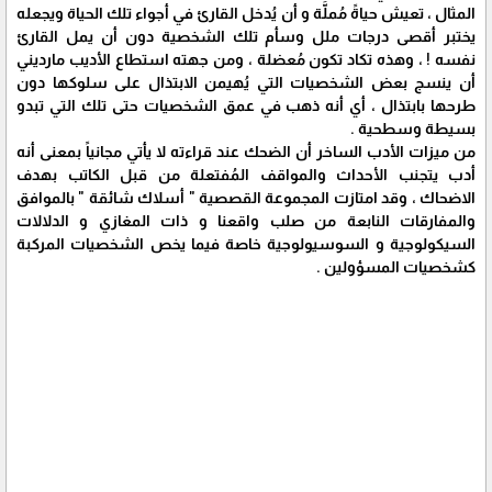
المثال ، تعيش حياةً مُملَّة و أن يُدخل القارئ في أجواء تلك الحياة ويجعله
يختبر أقصى درجات ملل وسأم تلك الشخصية دون أن يمل القارئ
نفسه ! ، وهذه تكاد تكون مُعضلة ، ومن جهته استطاع الأديب مارديني
أن ينسج بعض الشخصيات التي يُهيمن الابتذال على سلوكها دون
طرحها بابتذال ، أي أنه ذهب في عمق الشخصيات حتى تلك التي تبدو
بسيطة وسطحية .
من ميزات الأدب الساخر أن الضحك عند قراءته لا يأتي مجانياً بمعنى أنه
أدب يتجنب الأحداث والمواقف المُفتعلة من قبل الكاتب بهدف
الاضحاك ، وقد امتازت المجموعة القصصية " أسلاك شائقة " بالموافق
والمفارقات النابعة من صلب واقعنا و ذات المغازي و الدلالات
السيكولوجية و السوسيولوجية خاصة فيما يخص الشخصيات المركبة
كشخصيات المسؤولين .