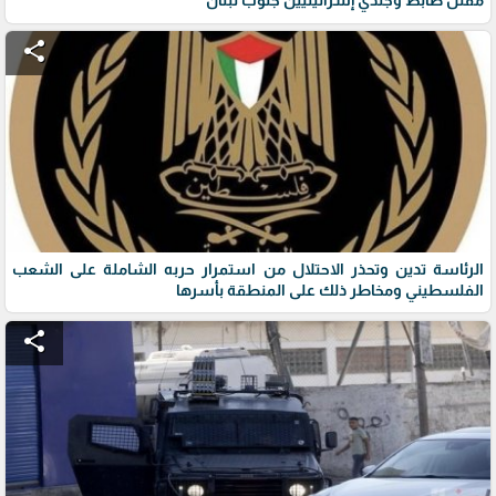
مقتل ضابط وجندي إسرائيليين جنوب لبنان
share
الرئاسة تدين وتحذر الاحتلال من استمرار حربه الشاملة على الشعب
الفلسطيني ومخاطر ذلك على المنطقة بأسرها
share