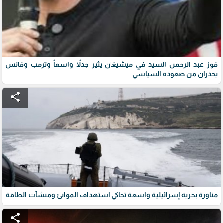
فوز عبد الرحمن السيد في ميشيغان يثير جدلاً واسعاً وترمب وفانس
يحذران من صعوده السياسي
share
مناورة بحرية إسرائيلية واسعة تحاكي استهداف الموانئ ومنشآت الطاقة
share