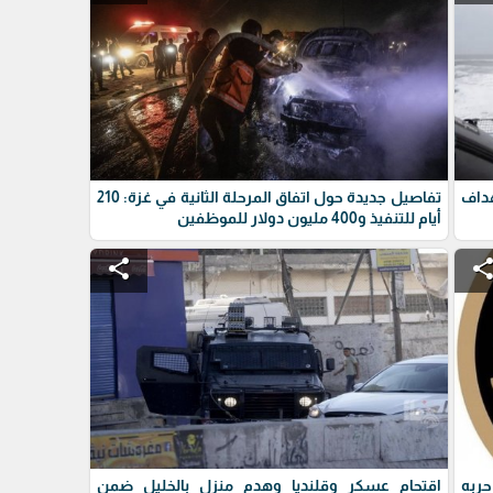
داف
تفاصيل جديدة حول اتفاق المرحلة الثانية في غزة: 210
أيام للتنفيذ و400 مليون دولار للموظفين
share
shar
حربه
اقتحام عسكر وقلنديا وهدم منزل بالخليل ضمن