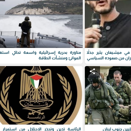
ي ميشيغان يثير جدلاً
مناورة بحرية إسرائيلية واسعة تحاكي استه
ران من صعوده السياسي
الموانئ ومنشآت الطاقة
e
share
يين جنوب لبنان
الرئاسة تدين وتحذر الاحتلال من استمرار 