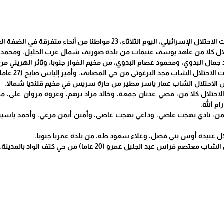
، اليوم الثلاثاء، 23 مواطنا من أنحاء متفرقة في الضفة الغربية.
تلال كلا من عاهد يوسف غنيمات من بلدة صوريف شمال غرب الخليل، ومحمد،
جمال البدوي، ومحمود عصام البدوي، من مخيم الفوار جنوبا، وثائر الهريني من 
ال الشاب مجد البرغوثي من حي المصايف، وأمير إلياس صايج (27 عاما) من بلدة بيرزيت شمالا.
لاحتلال الشاب عمار ياسر مطير من حارة سريس في مخيم قلنديا شمالا.
الاحتلال كلا من: قصي عدنان جمعة، وخالد مراد برهم، وعروة مروان علي، م
م الله.
ن: نادي بهجت عاصي، وداعي بهجت عاصي، وأمين أيمن مرعي، وأحمد ياسين
ال عبيدة أوس بني فضل، وعلاء سعود طه، من بلدة عقربا جنوبا.
م فراس عبد الجليل عمرو (20 عاما) من حي كتف الواد بالمدينة.