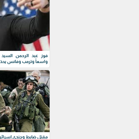
فوز عبد الرحمن السيد ف
واسعاً وترمب وفانس يحذ
مقتل ضابط وجندي إسرائيل