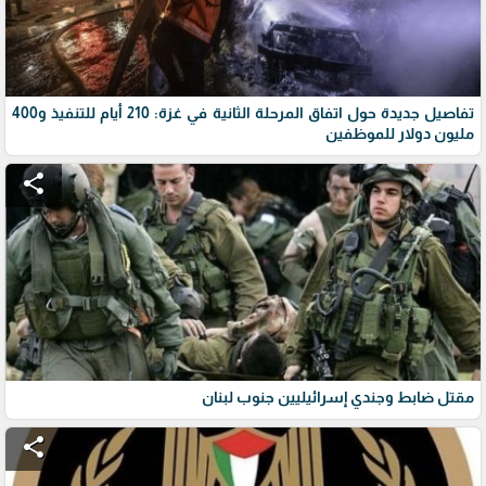
تفاصيل جديدة حول اتفاق المرحلة الثانية في غزة: 210 أيام للتنفيذ و400
مليون دولار للموظفين
share
مقتل ضابط وجندي إسرائيليين جنوب لبنان
share