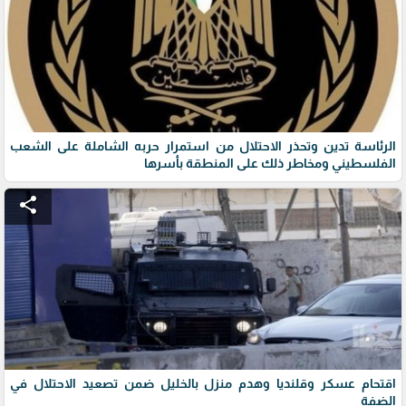
الرئاسة تدين وتحذر الاحتلال من استمرار حربه الشاملة على الشعب
الفلسطيني ومخاطر ذلك على المنطقة بأسرها
share
اقتحام عسكر وقلنديا وهدم منزل بالخليل ضمن تصعيد الاحتلال في
الضفة