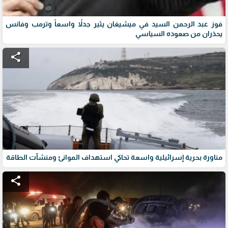
فوز عبد الرحمن السيد في ميشيغان يثير جدلاً واسعاً وترمب وفانس
يحذران من صعوده السياسي
share
مناورة بحرية إسرائيلية واسعة تحاكي استهداف الموانئ ومنشآت الطاقة
share