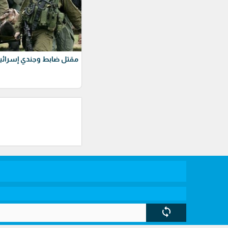
مقتل ضابط وجندي إسرائيل
sync