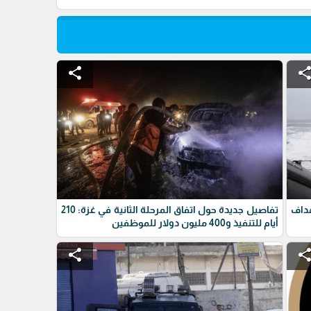
share
shar
داف
تفاصيل جديدة حول اتفاق المرحلة الثانية في غزة: 210
أيام للتنفيذ و400 مليون دولار للموظفين
share
shar