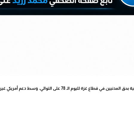
زة لليوم الـ 78 على التوالي، وسط دعم أمريكي غير مشروط لإسرائيل وتجاهل دولي.