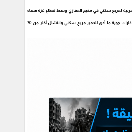
لحربية لمربع سكني في مخيم المغازي وسط قطاع غزة مساء
وأفادت مصادر محلية وشهود عيان للحياة برس، بأن طائرات الاحتلال استهدفت المخيم بأكثر من 4 غارات جوية ما أدى لتدمير مربع سكني وانتشال أكثر من 70