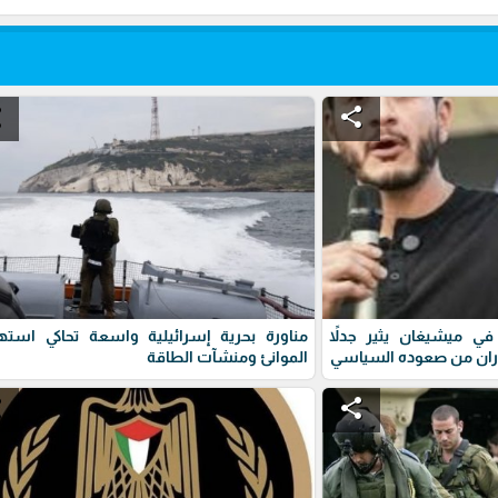
e
share
ي ميشيغان يثير جدلاً
مناورة بحرية إسرائيلية واسعة تحاكي استه
ران من صعوده السياسي
الموانئ ومنشآت الطاقة
e
share