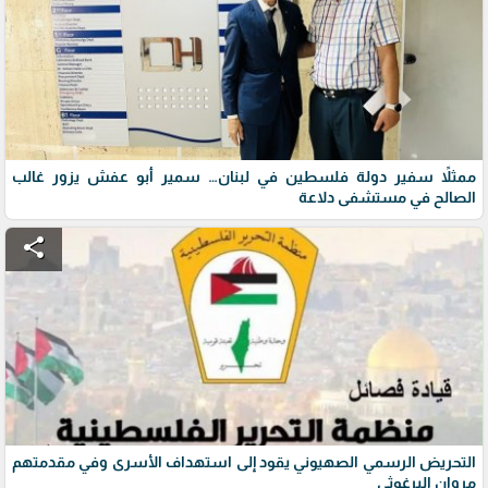
ممثلاً سفير دولة فلسطين في لبنان… سمير أبو عفش يزور غالب
الصالح في مستشفى دلاعة
share
التحريض الرسمي الصهيوني يقود إلى استهداف الأسرى وفي مقدمتهم
مروان البرغوثي