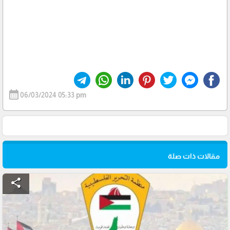
calendar_month
06/03/2024 05:33 pm
مقالات ذات صلة
share