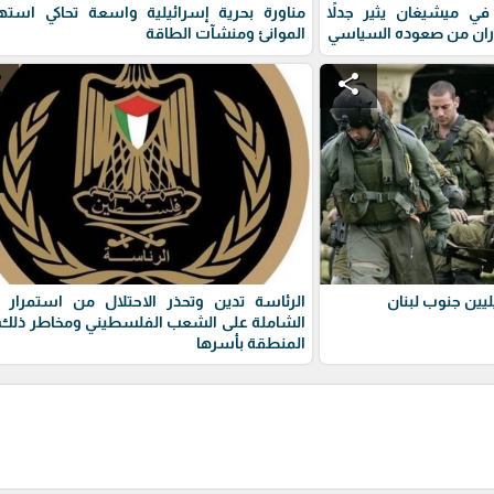
ي ميشيغان يثير جدلاً
مناورة بحرية إسرائيلية واسعة تحاكي استه
ران من صعوده السياسي
الموانئ ومنشآت الطاقة
e
share
يين جنوب لبنان
الرئاسة تدين وتحذر الاحتلال من استمرار 
الشاملة على الشعب الفلسطيني ومخاطر ذلك 
المنطقة بأسرها