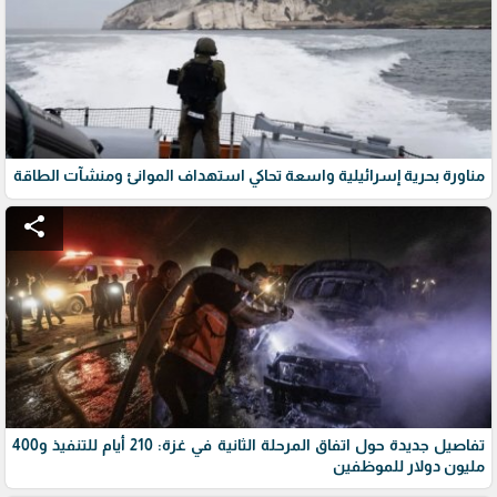
مناورة بحرية إسرائيلية واسعة تحاكي استهداف الموانئ ومنشآت الطاقة
share
تفاصيل جديدة حول اتفاق المرحلة الثانية في غزة: 210 أيام للتنفيذ و400
مليون دولار للموظفين