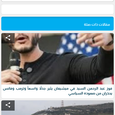
مقالات ذات صلة
share
فوز عبد الرحمن السيد في ميشيغان يثير جدلاً واسعاً وترمب وفانس
يحذران من صعوده السياسي
share