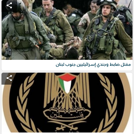
share
مقتل ضابط وجندي إسرائيليين جنوب لبنان
share