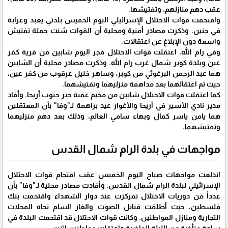
عقب دهم منازلهم، وتفتيشها.
واقتحمت قوات الاحتلال الإسرائيلي اليوم الخميس بلدتي يعبد وعرابة
في جنين. وذكرت مصادر أمنية ومحلية أن القوات شنت حملة تفتيش
واسعة دون الإبلاغ عن اعتقالات.
وفي رام الله، اعتقلت قوات الاحتلال فجر اليوم شابين من قرية كفر
عين وبلدة كوبر شمال غرب رام الله. وذكرت مصادر محلية أن الشابين
هما عبد الرحمن البرغوثي من كوبر، وساهر خليل عرقوب من كفر عين،
حيث تم اعتقالهما بعد مداهمة منزليهما وتفتيشهما.
كما اعتقلت قوات الاحتلال شابين من مخيم عقبة جبر جنوب أريحا. وأفاد
مدير نادي الأسير في أريحا والأغوار عيد براهمة لـ"وفا" بأن المعتقلين
هما يامن ياسر كمال وبهاء سامي العالم، وذلك بعد دهم منزليهما
وتفتيشهما.
مواجهات في بلدة الرام شمال القدس
اندلعت مواجهات صباح اليوم الخميس عقب اقتحام قوات الاحتلال
الإسرائيلي لبلدة الرام شمال القدس. وأفادت مصادر محلية لـ"وفا" بأن
عدداً من دوريات الاحتلال تمركزت عند دوار الشهداء واقتحمت بنك
فلسطين، حيث أطلقت قنابل الصوت والغاز السام تجاه المحلات
التجارية ومنازل المواطنين. وكانت قوات الاحتلال قد اقتحمت البلدة في
ساعة متأخرة من الليلة الماضية واعتقلت مواطنين اثنين.