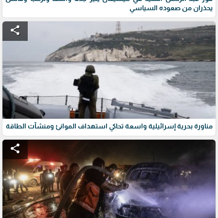
يحذران من صعوده السياسي
share
مناورة بحرية إسرائيلية واسعة تحاكي استهداف الموانئ ومنشآت الطاقة
share