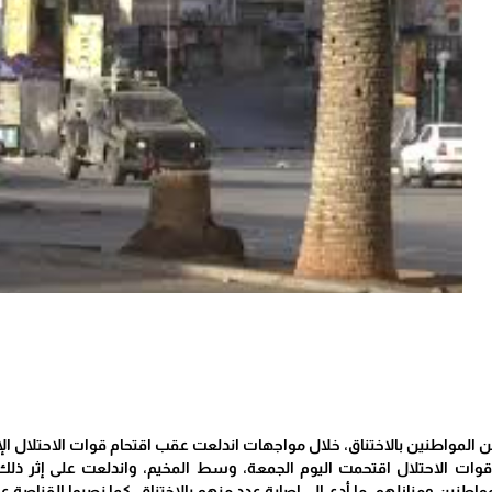
 المواطنين بالاختناق، خلال مواجهات اندلعت عقب اقتحام قوات الاحتلال الإ
قوات الاحتلال اقتحمت اليوم الجمعة، وسط المخيم، واندلعت على إثر ذلك
طنين ومنازلهم، ما أدى إلى إصابة عدد منهم بالاختناق، كما نصبوا القناصة 