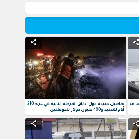
share
shar
داف
تفاصيل جديدة حول اتفاق المرحلة الثانية في غزة: 210
أيام للتنفيذ و400 مليون دولار للموظفين
share
shar