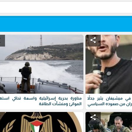
e
share
ي ميشيغان يثير جدلاً
مناورة بحرية إسرائيلية واسعة تحاكي استه
ران من صعوده السياسي
الموانئ ومنشآت الطاقة
e
share