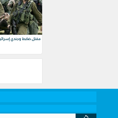
مقتل ضابط وجندي إسرائيل
sync