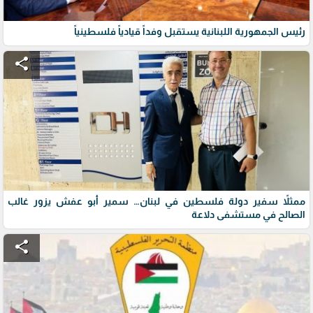
رئيس الجمهورية اللبنانية يستقبل وفداً قيادياً فلسطينياً
share
ممثلاً سفير دولة فلسطين في لبنان… سمير أبو عفش يزور غالب
الصالح في مستشفى دلاعة
share