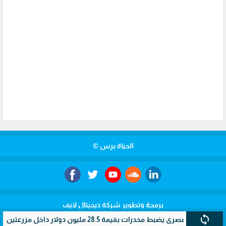
الحياة برس ©
برمجة وتطوير شركة ديجيتال لايف
sync
ي يضبط مخدرات بقيمة 28.5 مليون دولار داخل مزرعتين سريتين بالإسماعيلية