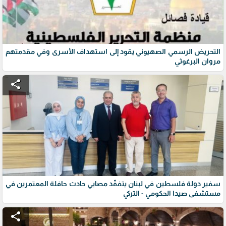
التحريض الرسمي الصهيوني يقود إلى استهداف الأسرى وفي مقدمتهم
مروان البرغوثي
share
سفير دولة فلسطين في لبنان يتفقّد مصابي حادث حافلة المعتمرين في
مستشفى صيدا الحكومي - التركي
share