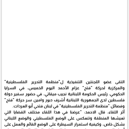
التقى عضو اللجنتين التنفيذية ل"منظمة التحرير الفلسطينية"
والمركزية لحركة "فتح" عزام الأحمد اليوم الخميس، في السرايا
الحكومي، رئيس الحكومة اللبنانية نجيب ميقاتي، في حضور سفير دولة
فلسطين لدى الجمهورية اللبنانية أشرف دبور وامين سر حركة "فتح"
وفصائل "منظمة التحرير الفلسطينية" في لبنان فتحي أبو العردات.
أثر اللقاء، قال الاحمد: "عرضنا في هذا اللقاء مختلف القضايا التي
تعيشها المنطقة وتنعكس على الوضع الفلسطيني والوضع اللبناني
بشكل خاص، وكيفية استمرار السيطرة على الوضع القائم والعمل على