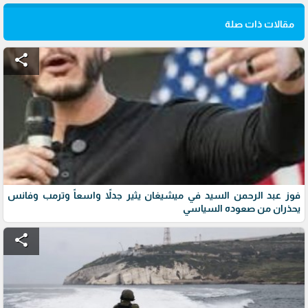
مقالات ذات صلة
share
فوز عبد الرحمن السيد في ميشيغان يثير جدلاً واسعاً وترمب وفانس
يحذران من صعوده السياسي
share