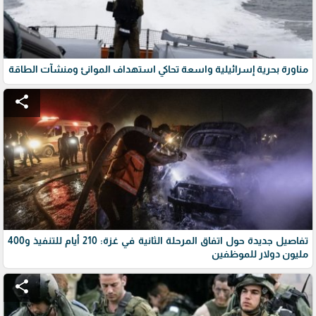
مناورة بحرية إسرائيلية واسعة تحاكي استهداف الموانئ ومنشآت الطاقة
share
تفاصيل جديدة حول اتفاق المرحلة الثانية في غزة: 210 أيام للتنفيذ و400
مليون دولار للموظفين
share