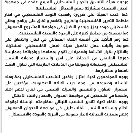
ورحبت هيئة التنسيق بالحوار الفلسطيني المزمع عقده في جمهوية
الصين الشعبية بمشاركة جميع الفصائل الفلسطينية.
كما اكدت الهيئة على ضرورة واهمية التوحد الفلسطيني في اطار
منظمة التحرير الفلسطينية والخروج بتفاهم واتفاق على برنامج وطني
فلسطيني موحد يعزز ويدعم النضال في مواجهة المشروع الصهيوني
وما يتضمنه من مخاطر كبيرة على الوجود والقضية الفلسطينية.
كما وتم التأكيد على أهمية اللقاء الفصائلي في لبنان والاتفاق على
ضوابط وآليات عمل لتفعيل هيئة العمل الفلسطيني المشترك،
والالتزام بقرار انشائها واهمية ان تقوم بمهامها وواجباتها وممارسة
دورها الطبيعي في الحفاظ على امن واستقرار وحماية الشعب
الفلسطيني ومخيماته وصونها من التدخلات الخارجية التي تحاول العبث
بامنها واستقرارها.
ووجه المجتمعون تحية اعتزاز وتقدير للشعب الفلسطيني بمقاومته
الباسلة وصموده في وجه حرب الابادة الصهيونية، مؤكدين على
استمرار التعاون والتنسيق والتحرك الشعبي في لبنان لدعم اهلنا
وشعبنا في فلسطين في مواجهة العدوان والحصار وانهاء الاحتلال.
ووجه اللقاء تحية تقدير للشعب اللبناني بمقاومته الباسلة لوقوفه
الدائم واسناده الشعب الفلسطيني في مواجهة العدوان الصهيوني
ودعم مسيرته النضالية لانجاز حقوقه في الحرية والعودة والاستقلال.