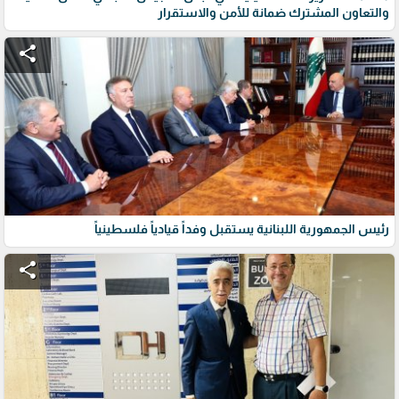
والتعاون المشترك ضمانة للأمن والاستقرار
share
رئيس الجمهورية اللبنانية يستقبل وفداً قيادياً فلسطينياً
share