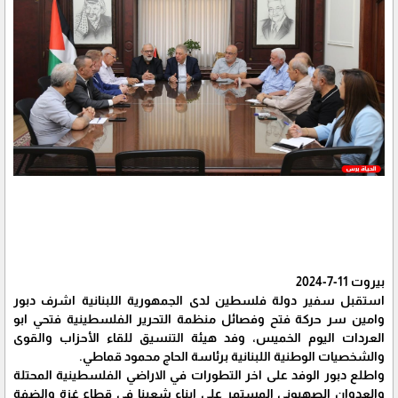
بيروت 11-7-2024
استقبل سفير دولة فلسطين لدى الجمهورية اللبنانية اشرف دبور
وامين سر حركة فتح وفصائل منظمة التحرير الفلسطينية فتحي ابو
العردات اليوم الخميس، وفد هيئة التنسيق للقاء الأحزاب والقوى
والشخصيات الوطنية اللبنانية برئاسة الحاج محمود قماطي.
واطلع دبور الوفد على اخر التطورات في الاراضي الفلسطينية المحتلة
والعدوان الصهيوني المستمر على ابناء شعبنا في قطاع غزة والضفة