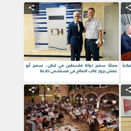
share
shar
دياً
ممثلاً سفير دولة فلسطين في لبنان… سمير أبو
عفش يزور غالب الصالح في مستشفى دلاعة
share
shar