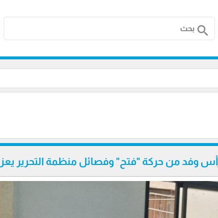
search
رأس وفد من حركة "فتح" وفصائل منظمة التحرير يعزي