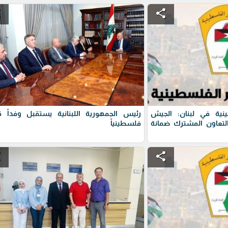
e
share
نية في لبنان: الجيش
رئيس الجمهورية اللبنانية يستقبل وفداً قيا
التعاون المشترك ضمانة
فلسطينياً
e
share