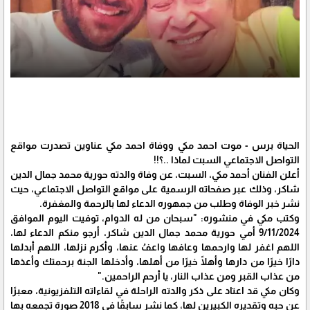
الحياة برس - موت احمد مكي ووفاة احمد مكي عناوين تصدرت مواقع
التواصل الاجتماعي السبت لماذا ..؟!!
أعلن الفنان أحمد مكي، السبت، عن وفاة والدته حورية محمد جمال الدين
شاكر، وذلك عبر صفحاته الرسمية على مواقع التواصل الاجتماعي، حيث
نشر خبر الوفاة وطلب من جمهوره الدعاء لها بالرحمة والمغفرة.
وكتب مكي في منشوره: "سبحان من له الدوام، توفيت اليوم الموافق
9/11/2024 أمي حورية محمد جمال الدين شاكر، أرجو منكم الدعاء لها،
اللهم اغفر لها وارحمها وعافها واعفُ عنها، وأكرم نزلها، اللهم أبدلها
دارًا خيرًا من دارها وأهلًا خيرًا من أهلها، وأدخلها الجنة برحمتك وأعذها
من عذاب القبر ومن عذاب النار، يا أرحم الراحمين."
وكان مكي قد اعتاد على ذكر والدته الراحلة في لقاءاته التلفزيونية، معبرًا
عن حبه وتقديره الكبيرين لها، كما نشر سابقًا في 2018 صورة تجمعه بها