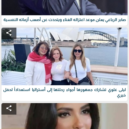
صابر الرباعي يعلن موعد اعتزاله الغناء ويتحدث عن أصعب أزماته النفسية
share
ليلى علوي تشارك جمهورها أجواء رحلتها إلى أستراليا استعداداً لحفل
خيري
share