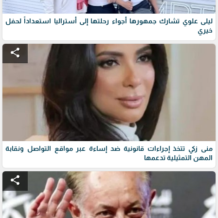
ليلى علوي تشارك جمهورها أجواء رحلتها إلى أستراليا استعداداً لحفل
خيري
share
منى زكي تتخذ إجراءات قانونية ضد إساءة عبر مواقع التواصل ونقابة
المهن التمثيلية تدعمها
share