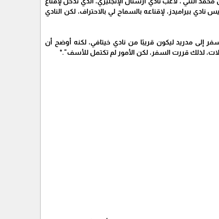
حمد النني ، لاعب نادي أرسنال الإنجليزي، الذي تدخل لإقناع
 نادي بيراميدز، لإقناعه بالسماح لي بالاحتراف، لكن النادي
فر إلى مدريد ليكون قريبًا من نادي خيتافي، لكنه أوضح أن
لات، لذلك قررت السفر، لكن الأمور لم تكتمل للأسف".*