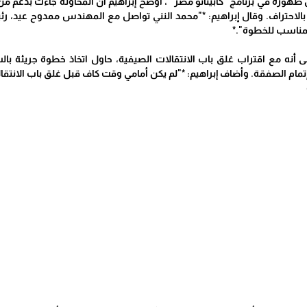
وره في برنامج "كابيتانو مصر" ، أوضح إبراهيم أن المحاولة جاءت بدعم من م
ه بالاحتراف. وقال إبراهيم: *"محمد النني تواصل مع المهندس ممدوح عيد، رئيس
لمناسب للخطوة".*
 أنه مع اقتراب غلق باب الانتقالات الصيفية، حاول اتخاذ خطوة جريئة بالس
مام الصفقة. وأضاف إبراهيم: *"لم يكن أمامي وقت كاف قبل غلق باب الانتقا