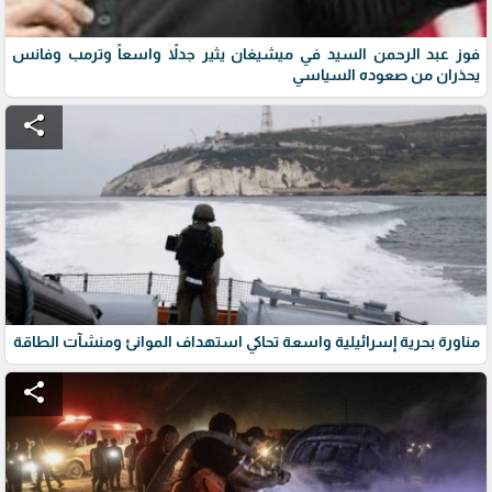
فوز عبد الرحمن السيد في ميشيغان يثير جدلاً واسعاً وترمب وفانس
يحذران من صعوده السياسي
share
مناورة بحرية إسرائيلية واسعة تحاكي استهداف الموانئ ومنشآت الطاقة
share