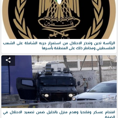
الرئاسة تدين وتحذر الاحتلال من استمرار حربه الشاملة على الشعب
الفلسطيني ومخاطر ذلك على المنطقة بأسرها
share
اقتحام عسكر وقلنديا وهدم منزل بالخليل ضمن تصعيد الاحتلال في
الضفة