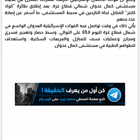
مستشفى كمال عدوان شمالي قطاع غزة، بعد إطلاق طائرة "كواد
كابتر" القنابل تجاه النازحين في محيط المستشفى، ما أسفر عن إصابة
عدد منهم.
يأتي ذلك في وقت تواصل فيه القوات الإسرائيلية العدوان الواسع في
شمال قطاع غزة لليوم الـ69 على التوالي، وسط حصار وتهجير قسري
ومجازر وعمليات نسف للمنازل والمربعات السكنية، واستهداف
للطواقم الطبية في مستشفى كمال عدوان.