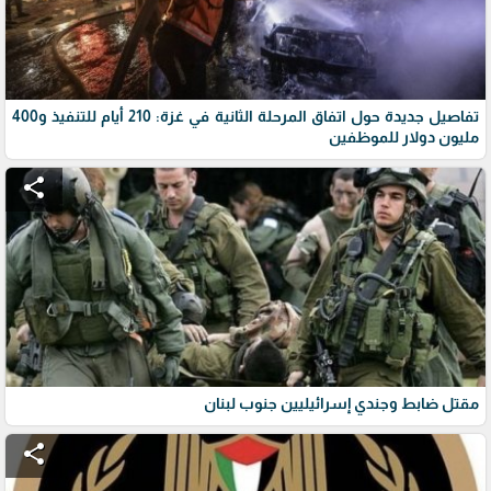
تفاصيل جديدة حول اتفاق المرحلة الثانية في غزة: 210 أيام للتنفيذ و400
مليون دولار للموظفين
share
مقتل ضابط وجندي إسرائيليين جنوب لبنان
share