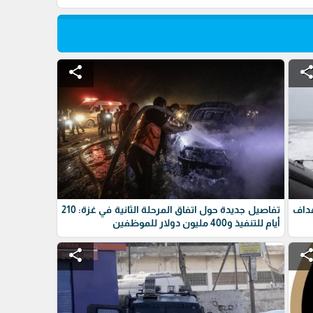
share
shar
داف
تفاصيل جديدة حول اتفاق المرحلة الثانية في غزة: 210
أيام للتنفيذ و400 مليون دولار للموظفين
share
shar