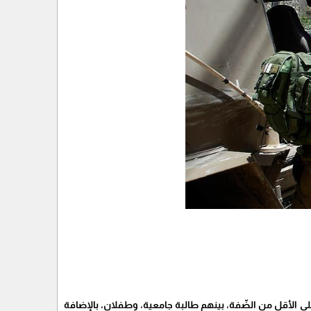
ت الاحتلال الإسرائيليّ منذ مساء أمس وحتّى صباح اليوم الثلاثاء (12) مواطناً على الأقل من الضّفة، بينهم طالبة جامعية، وطفلان، بالإضافة