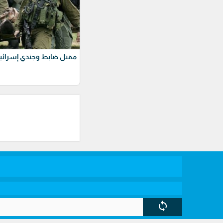
مقتل ضابط وجندي إسرائيل
sync