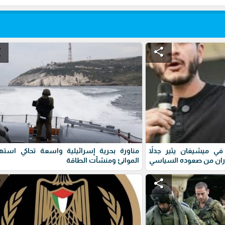
e
share
ي ميشيغان يثير جدلاً
مناورة بحرية إسرائيلية واسعة تحاكي استه
ران من صعوده السياسي
الموانئ ومنشآت الطاقة
e
share