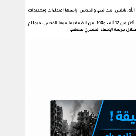
الله، نابلس، بيت لحم، والقدس، رافقها اعتداءات وتهديدات
يُشار إلى أنّ حصيلة الاعتقالات منذ بدء حرب الإبادة المستمرة والعدوان الشامل على أبناء شعبنا بلغ أكثر من 12 ألف و100، من الضّفة بما فيها القدس، فيما لم
احتلال جريمة الإخفاء القسري بحقهم.