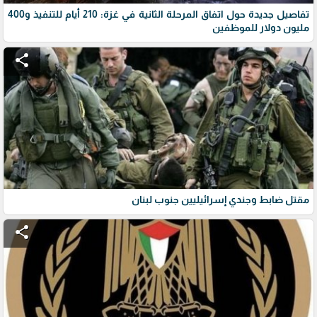
تفاصيل جديدة حول اتفاق المرحلة الثانية في غزة: 210 أيام للتنفيذ و400
مليون دولار للموظفين
share
مقتل ضابط وجندي إسرائيليين جنوب لبنان
share