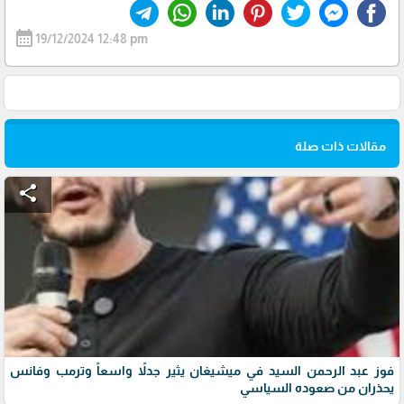
calendar_month
19/12/2024 12:48 pm
مقالات ذات صلة
share
فوز عبد الرحمن السيد في ميشيغان يثير جدلاً واسعاً وترمب وفانس
يحذران من صعوده السياسي