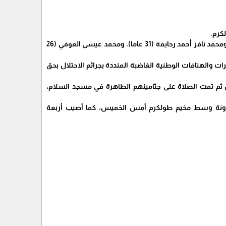
كرم.
والشهداء الأربعة، هم: طارق محمود محمد الدش (30 عاما)، ودوسم سفيان أحمد العوفي (19 عاما)، ومحمد نافز أحمد رحايمة (31 عاما)، ومحمد عيسى العوفي (26
والهتافات الوطنية الغاضبة المنددة بجرائم الاحتلال بحق
ن ثم تمت الصلاة على جثامينهم الطاهرة في مسجد السلام،
البلاونة وسط مخيم طولكرم أمس الخميس، كما أصيب أربعة