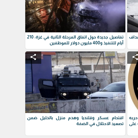
داف
تفاصيل جديدة حول اتفاق المرحلة الثانية في غزة: 210
أيام للتنفيذ و400 مليون دولار للموظفين
share
shar
حربه
اقتحام عسكر وقلنديا وهدم منزل بالخليل ضمن
على
تصعيد الاحتلال في الضفة