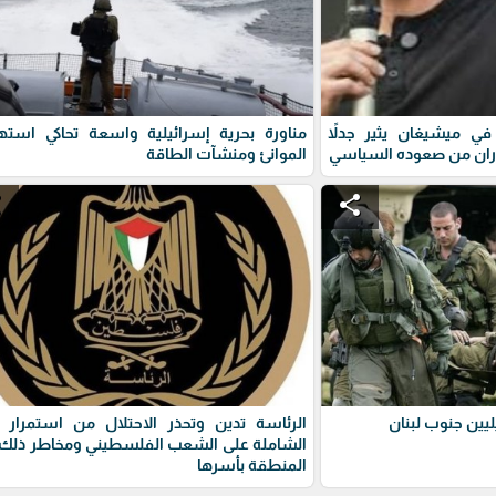
ي ميشيغان يثير جدلاً
مناورة بحرية إسرائيلية واسعة تحاكي استه
ران من صعوده السياسي
الموانئ ومنشآت الطاقة
e
share
يين جنوب لبنان
الرئاسة تدين وتحذر الاحتلال من استمرار 
الشاملة على الشعب الفلسطيني ومخاطر ذلك 
المنطقة بأسرها