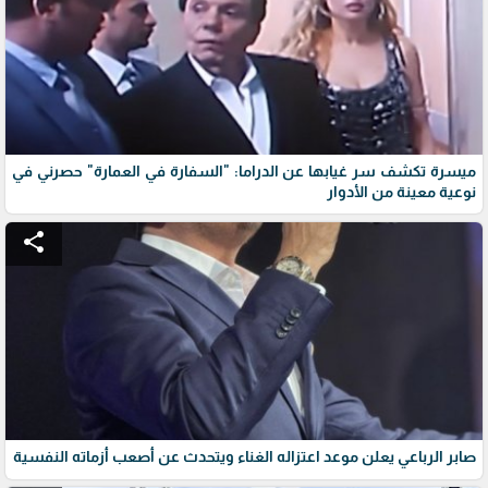
ميسرة تكشف سر غيابها عن الدراما: "السفارة في العمارة" حصرني في
نوعية معينة من الأدوار
share
صابر الرباعي يعلن موعد اعتزاله الغناء ويتحدث عن أصعب أزماته النفسية