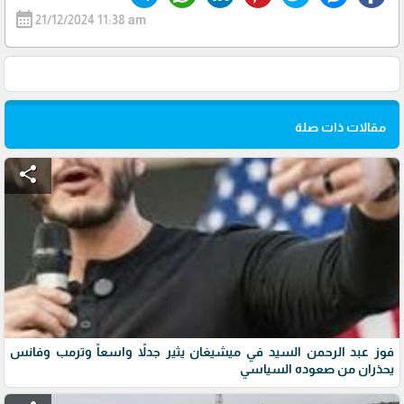
calendar_month
21/12/2024 11:38 am
مقالات ذات صلة
share
فوز عبد الرحمن السيد في ميشيغان يثير جدلاً واسعاً وترمب وفانس
يحذران من صعوده السياسي