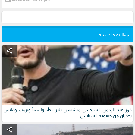
مقالات ذات صلة
share
فوز عبد الرحمن السيد في ميشيغان يثير جدلاً واسعاً وترمب وفانس
يحذران من صعوده السياسي
share