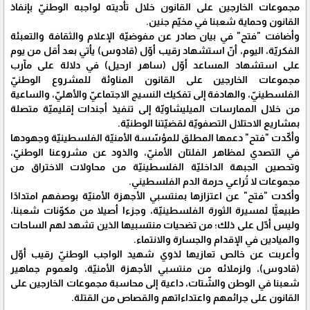
مجموعات الخارجين على القانون خلال تأديته لواجبه الوطنيّ بإنفاذ
القانون وحماية شعبنا في مخيّم جنين.
وأضافت "فتح" في بيان صادر عن مفوضيّة الإعلام والثقافة والتعبئة
الفكريّة، اليوم، أنّ استشهاد رقيب أوّل (قادوس) يأتي بعد أقل من يوم
على استشهاد المساعد أوّل (ساهر ارحيل) في دلالة على مآرب
مجموعات الخارجين على القانون المناوئة للمشروع الوطنيّ
الفلسطينيّ، والهادفة إلى تفكيك النسيج الاجتماعيّ والأهليّ، والساعية
من خلال الممارسات الميليشاويّة إلى تنفيذ أجندات إقليميّة متصلة
بمشاريع الاحتلال التصفويّة لقضيّتنا الوطنيّة.
وأكّدت "فتح" دعمها المطلق للمؤسّسة الأمنيّة الفلسطينيّة وجهودها
في التصدي لمظاهر الفلتان الأمنيّ، والذود عن مشروعنا الوطنيّ،
وتحصين الجبهة الداخليّة الفلسطينيّة من محاولات الاختراق من
مجموعات لا تُراعي حرمة الدم الفلسطيني.
وأكدت "فتح" عن اعتزازها بمنتسبي الأجهزة الأمنيّة بوصفهم امتدادًا
طبيعيًّا لمسيرة الثورة الفلسطينيّة، وجزءا أصيلا من مكوّنات شعبنا،
وليس أدّل على ذلك؛ من تضحيات منتسبيها الذين تشهد لهم الساحات
والميادين في الإقدام والجسارة والانتماء.
وأعربت عن خالص تعازيها لذوي شهيد الواجب الوطنيّ رقيب أوّل
(قادوس)، ولزملائه من منتسبي الأجهزة الأمنيّة، ولعموم جماهير
شعبنا في الوطن والشّتات، داعية إلى محاسبة مجموعات الخارجين على
القانون على جرائمهم واعتداءاتهم والقصاص من القتلة.