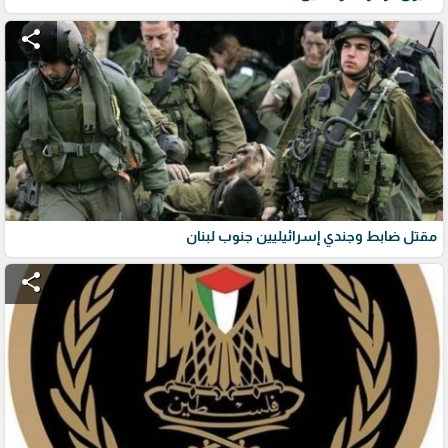
share
مقتل ضابط وجندي إسرائيليين جنوب لبنان
share